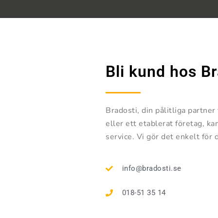
Bli kund hos Br
Bradosti, din pålitliga partne
eller ett etablerat företag, k
service. Vi gör det enkelt för 
info@bradosti.se
018-51 35 14