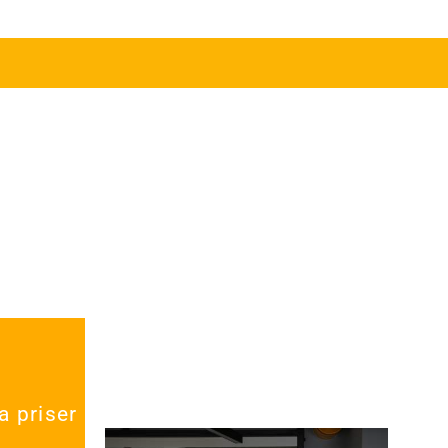
ra
a priser
issa
ftiga