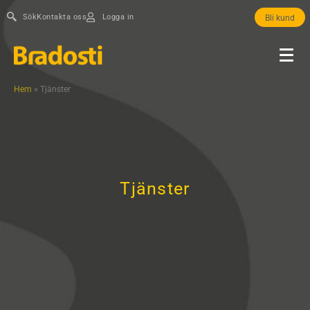
Sök
Kontakta oss
Logga in
Bli kund
Hem
»
Tjänster
Tjänster