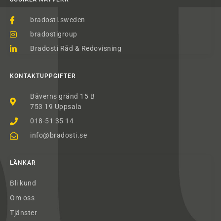
bradosti.sweden
bradostigroup
Bradosti Råd & Redovisning
KONTAKTUPPGIFTER
Bäverns gränd 15 B
753 19 Uppsala
018-51 35 14
info@bradosti.se
LÄNKAR
Bli kund
Om oss
Tjänster